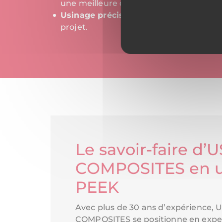
une meilleure durabilité.
Usinage précis
: l'usinage du PEEK per
projet.
Le savoir-faire d’
COMPOSITES en u
PEEK
Avec plus de 30 ans d’expérience,
COMPOSITES se positionne en exper