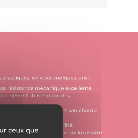
plastiques, en voici quelques-uns :
à sa résistance mécanique excellente.
ous devez l’utiliser dans des
jusqu’à 310°, ce qui élargit son champ
mes.
exigeant justesse et fiabilité.
sur ceux que
ux rayons des radiations ce qui lui assure