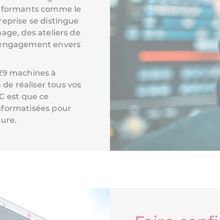
erformants comme le
eprise se distingue
age, des ateliers de
n engagement envers
 29 machines à
e réaliser tous vos
C est que ce
nformatisées pour
sure.