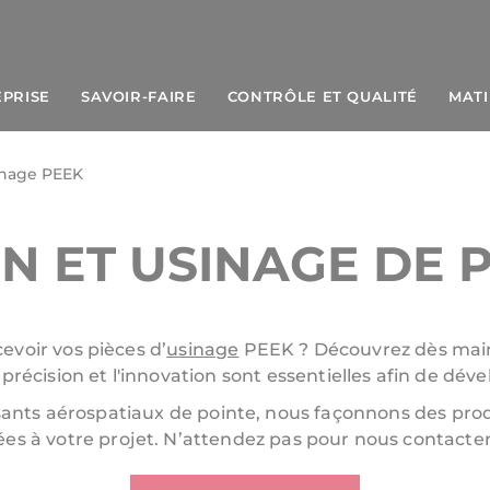
EPRISE
SAVOIR-FAIRE
CONTRÔLE ET QUALITÉ
MATI
ATELIER DE FRAISAGE /
TOURNAGE
inage PEEK
BUREAU DES MÉTHODES
FINITION, MONTAGE ET
STOCKAGE PRODUITS
N ET USINAGE DE 
FINIS
evoir vos pièces d’
usinage
PEEK ? Découvrez dès mai
 précision et l'innovation sont essentielles afin de dév
ants aérospatiaux de pointe, nous façonnons des pro
 à votre projet. N’attendez pas pour nous contacter 