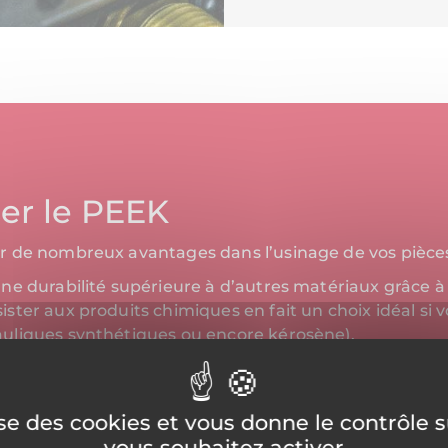
ser le PEEK
 de nombreux avantages dans l’usinage de vos pièces 
 une durabilité supérieure à d’autres matériaux grâce 
sister aux produits chimiques en fait un choix idéal si v
auliques synthétiques ou encore kérosène).
PEEK possède une bonne stabilité à haute température 
es secteurs soumis à des conditions thermiques extrê
 ces deux atouts le rendent idéal pour des applications 
lise des cookies et vous donne le contrôle 
s les thermoplastiques, le PEEK est le plus résistant a
vous souhaitez activer