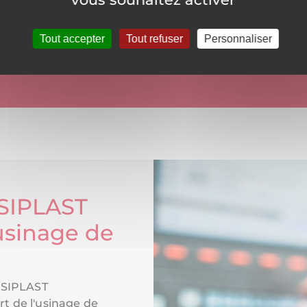
met la création de pièces plastiques sur mesure, qui
Tout accepter
Tout refuser
Personnaliser
USIPLAST
sinage de
 USIPLAST
t de l'usinage de