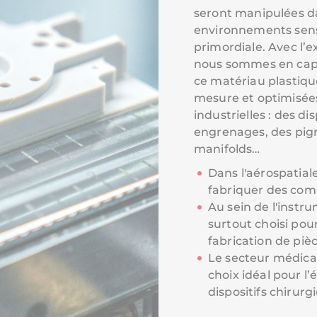
seront manipulées d
environnements sensi
primordiale. Avec l
nous sommes en capac
ce matériau plastiqu
mesure et optimisées
industrielles : des d
engrenages, des pig
manifolds…
Dans l'aérospatial
fabriquer des comp
Au sein de l'instru
surtout choisi pour
fabrication de pièc
Le secteur médical
choix idéal pour l’
dispositifs chirurg