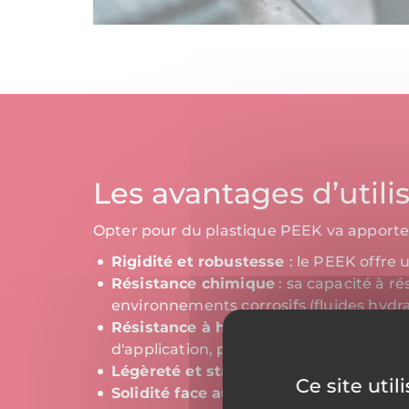
Les avantages d’utili
Opter pour du plastique PEEK va apporter
Rigidité et robustesse
: le PEEK offre
Résistance chimique
: sa capacité à ré
environnements corrosifs (fluides hydr
Résistance à haute température
: le 
d'application, particulièrement dans d
Légèreté et stabilité dimensionnelle
:
Ce site uti
Solidité face aux radiations
: parmi tou