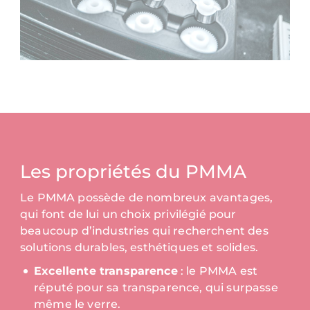
Les propriétés du PMMA
Le PMMA possède de nombreux avantages,
qui font de lui un choix privilégié pour
beaucoup d’industries qui recherchent des
solutions durables, esthétiques et solides.
Excellente transparence
: le PMMA est
réputé pour sa transparence, qui surpasse
même le verre.